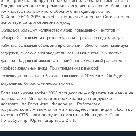
5. I9 – радикально другой подход к использованию компьютера.
Предназначен для экстремальных игр, использования большого
Материнские платы
количества программного обеспечения одновременно.
6. Xeon. XEON 2066 socket - ответвление от серии Core, которое
используется для серверных нужд.
Модули памяти
Обладают большим количеством ядер, повышенной частотой и
обширной кэш-памятью третьего уровня. Прекрасно подходит для
Жесткие диски и SSD
работы с большими объемами приложений и обеспечивает минимум
Системы охлаждения
задержек, высокую производительность и моментальный доступ к
данным. На данный момент это - наиболее актуальный разъем для
Видеокарты
профессиональных нужд. При стремлении к высокой
производительности – обратите внимание на 2066 сокет. Он будет
Блоки питания
актуальным ближайшие несколько лет.
Если вам нужны socket 2066 процессоры – обратите внимание на
Корпуса
наш магазин. Мы предлагает оригинальную продукцию с
доставкой по Российской Федерации. Работаем с
государственными компаниями и юридическими лицами. Если вы
Приводы
живете в СПБ – вам доступен самовывоз. Наш адрес: Санкт-
Петербург пр. Юрия Гагарина д.2 к 1.
Звуковые карты