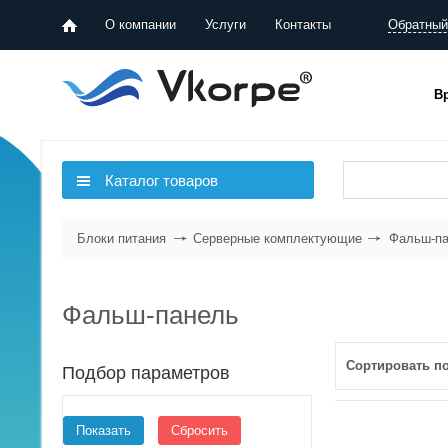
О компании
Услуги
Контакты
Обратный
В
Серверы
Серверные комплектующие
Каталог товаров
Системы хранения данных
Блоки питания
Серверные комплектующие
Фальш-п
Фальш-панель
Сортировать по
плитками
списком
Подбор параметров