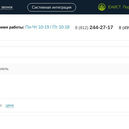
 звонок
ЕАИСТ. Пор
Системная интеграция
Пн-Чт 10-19 / Пт 10-18
244-27-17
ремя работы:
8 (812)
8 (4
анель
:
цене