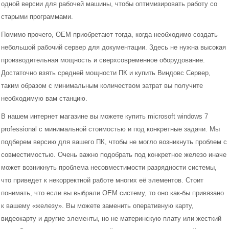
одной версии для рабочей машины, чтобы оптимизировать работу со
старыми программами.
Microsoft BOX
Помимо прочего, OEM приобретают тогда, когда необходимо создать
Microsoft OEM
небольшой рабочий сервер для документации. Здесь не нужна высокая
производительная мощность и сверхсовременное оборудование.
Microsoft Office
Достаточно взять средней мощности ПК и купить Виндовс Сервер,
таким образом с минимальным количеством затрат вы получите
Антивирусное ПО
необходимую вам станцию.
В нашем интернет магазине вы можете купить microsoft windows 7
Приложения
professional с минимальной стоимостью и под конкретные задачи. Мы
подберем версию для вашего ПК, чтобы не могло возникнуть проблем с
Электронные ключи
совместимостью. Очень важно подобрать под конкретное железо иначе
может возникнуть проблема несовместимости разрядности системы,
Microsoft Open Licence
что приведет к некорректной работе многих её элементов. Стоит
понимать, что если вы выбрали OEM систему, то оно как-бы привязано
Российское ПО
к вашему «железу». Вы можете заменить оперативную карту,
видеокарту и другие элементы, но не материнскую плату или жесткий