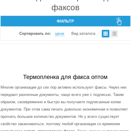
факсов
ФИЛЬТР
цене
Сортировать по:
Вид каталога:
Для принтеров и МФУ
Термопленка для факса оптом
Для копиров
Многие организации до сих пор активно используют факсы. Через них
передают различные документы, чаще всего уже с подписью. Таким
Для факсов
образом, своевременно и быстро вы получаете подписанные копии
документов. При этом сама печать довольно экономичная и позволяет
Для ламинаторов
прогнать большое количество документов. Но у всего существует
свойство заканчиваться, поэтому любой организации со временем
Для переплетчиков