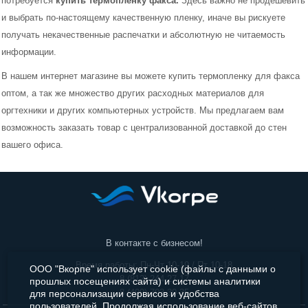
потребуется
купить термопленку факса.
Здесь важно не продешевить
и выбрать по-настоящему качественную пленку, иначе вы рискуете
Бумага/Пленки
получать некачественные распечатки и абсолютную не читаемость
информации.
Оптические Носители Информации
В нашем интернет магазине вы можете купить термопленку для факса
оптом, а так же множество других расходных материалов для
Материалы для заправки
оргтехники и других компьютерных устройств. Мы предлагаем вам
Чистящие средства
возможность заказать товар с централизованной доставкой до стен
вашего офиса.
В контакте с бизнесом!
Время работы: Пн-Чт 10-19 / Пт 10-18
ООО "Вкорпе" использует cookie (файлы с данными о
8 (812) 244-27-17
прошлых посещениях сайта) и системы аналитики
8 (499) 703-30-35
для персонализации сервисов и удобства
пользователей. Продолжая использование веб-сайтов