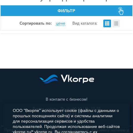
Брошюраторы
ФИЛЬТР
Резаки
цене
Сортировать по:
Вид каталога:
Калькуляторы
В контакте с бизнесом!
Время работы: Пн-Чт 10-19 / Пт 10-18
ООО "Вкорпе" использует cookie (файлы с данными о
8 (812) 244-27-17
прошлых посещениях сайта) и системы аналитики
8 (499) 703-30-35
для персонализации сервисов и удобства
пользователей. Продолжая использование веб-сайтов
Предложение не является публичной офертой. Уточняйте наличие и
vkorpe.ru/*.vkorpe.ru, Вы соглашаетесь с их