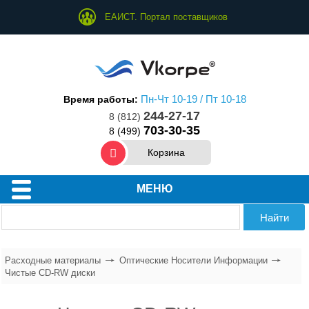
ЕАИСТ. Портал поставщиков
Пн-Чт 10-19 / Пт 10-18
Время работы:
244-27-17
8 (812)
703-30-35
8 (499)
Корзина
Для принтеров и МФУ
МЕНЮ
Для копиров
Для факсов
Расходные материалы
Оптические Носители Информации
Для ламинаторов
Чистые CD-RW диски
Для переплетчиков