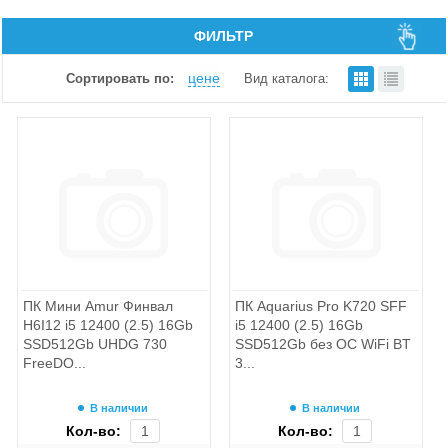
ФИЛЬТР
цене
Сортировать по:
Вид каталога:
ПК Мини Amur Финвал
ПК Aquarius Pro K720 SFF
H6I12 i5 12400 (2.5) 16Gb
i5 12400 (2.5) 16Gb
SSD512Gb UHDG 730
SSD512Gb без ОС WiFi BT
FreeDO...
3...
В наличии
В наличии
Кол-во:
Кол-во: