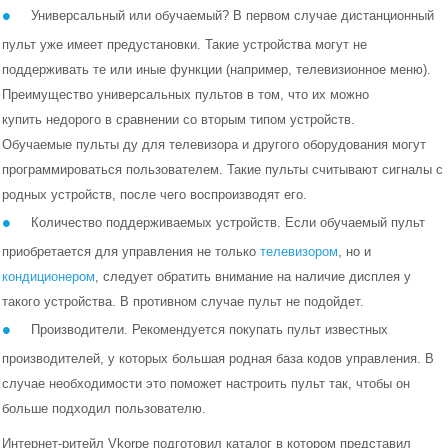
Универсальный или обучаемый? В первом случае дистанционный
пульт уже имеет предустановки. Такие устройства могут не
поддерживать те или иные функции (например, телевизионное меню).
Преимущество универсальных пультов в том, что их можно
купить недорого в сравнении со вторым типом устройств.
Обучаемые пульты ду для телевизора и другого оборудования могут
программироваться пользователем. Такие пульты считывают сигналы с
Телевизоры
родных устройств, после чего воспроизводят его.
Количество поддерживаемых устройств. Если обучаемый пульт
Аксессуары для ТВ, Аудио, Видео
приобретается для управления не только
телевизором
, но и
кондиционером
, следует обратить внимание на наличие дисплея у
Аудио системы
такого устройства. В противном случае пульт не подойдет.
Системы домашних кинотеатров
Производители. Рекомендуется покупать пульт известных
производителей, у которых большая родная база кодов управления. В
Системы и Компоненты Hi-Fi
случае необходимости это поможет настроить пульт так, чтобы он
больше подходил пользователю.
Медиаплееры и Смарт боксы
Интернет-ритейл Vkorpe подготовил каталог в котором представил