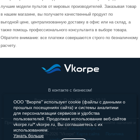
лучшие модели пультов от мировых производителей. Заказывая товар
Игровые приставки
в нашем магазине, вы получаете качественный продукт по
выгодной цене, централизованную доставку в офис или на склад, а
Радиоприемники
также помощь профессионального консультанта в выборе товара.
Радиобудильники
Обратите внимание: все платежи совершаются строго по безналичному
расчету.
Плееры BLU-RAY и DVD
Панели управленя
В контакте с бизнесом!
Время работы: Пн-Чт 10-19 / Пт 10-18
ООО "Вкорпе" использует cookie (файлы с данными о
8 (812) 244-27-17
прошлых посещениях сайта) и системы аналитики
8 (499) 703-30-35
для персонализации сервисов и удобства
пользователей. Продолжая использование веб-сайтов
Предложение не является публичной офертой. Уточняйте наличие и
vkorpe.ru/*.vkorpe.ru, Вы соглашаетесь с их
цены по e-mail
zakaz@vkorpe.ru
использованием.
Copyright © 2006-2026 "Vkorpe"
Карта сайта
Политика
Узнать больше
конфиденциальности