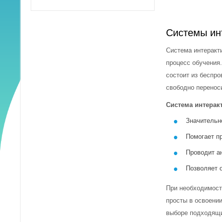
Интерактивное оборудование
Системы ин
Система интеракти
Презентационное оборудование
процесс обучения
состоит из беспро
Видеоконтроллер
свободно переноси
Проекторы и аксессуары
Система интерак
Значительн
Документ-камеры
Помогает пр
Коммерческие телевизоры
Проводит а
Позволяет 
Экраны и аксессуары
При необходимост
просты в освоени
выборе подходящи