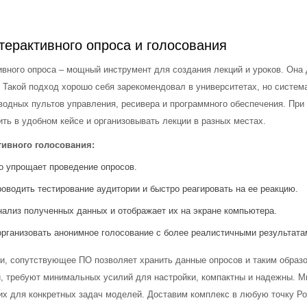
терактивного опроса и голосования
вного опроса – мощный инструмент для создания лекций и уроков. Она 
. Такой подход хорошо себя зарекомендовал в университетах, но систе
водных пультов управления, ресивера и программного обеспечения. При
ть в удобном кейсе и организовывать лекции в разных местах.
тивного голосования:
о упрощает проведение опросов.
оводить тестирование аудитории и быстро реагировать на ее реакцию.
нализ полученных данных и отображает их на экране компьютера.
организовать анонимное голосование с более реалистичными результата
и, сопутствующее ПО позволяет хранить данные опросов и таким образ
и, требуют минимальных усилий для настройки, компактны и надежны. 
х для конкретных задач моделей. Доставим комплекс в любую точку Ро