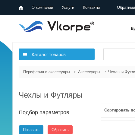
О компании
Услуги
Контакты
Обратный
В
Мониторы
Мыши и клавиатуры
Каталог товаров
Вэб-камеры
Периферия и аксессуары
Аксессуары
Чехлы и Футл
Колонки
Наушники и микрофоны
Чехлы и Футляры
Планшеты для рисования
Сортировать по
плитками
списком
Подбор параметров
Джойстики, трекболы
Внешние HDD, USB, Flash, картридеры, карты памяти