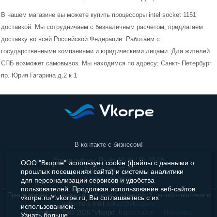
В нашем магазине вы можете купить процессоры intel socket 1151
Блоки питания
доставкой. Мы сотрудничаем с безналичным расчетом, предлагаем
доставку во всей Российской Федерации. Работаем с
Корпуса
государственными компаниями и юридическими лицами. Для жителей
Приводы
СПБ возможет самовывоз. Мы находимся по адресу: Санкт- Петербург
пр. Юрия Гагарина д.2 к 1
Звуковые карты
Сетевые карты
Кабели и переходники
В контакте с бизнесом!
Контроллеры
Время работы: Пн-Чт 10-19 / Пт 10-18
ООО "Вкорпе" использует cookie (файлы с данными о
8 (812) 244-27-17
прошлых посещениях сайта) и системы аналитики
Аксессуары для HDD
8 (499) 703-30-35
для персонализации сервисов и удобства
пользователей. Продолжая использование веб-сайтов
Предложение не является публичной офертой. Уточняйте наличие и
vkorpe.ru/*.vkorpe.ru, Вы соглашаетесь с их
цены по e-mail
zakaz@vkorpe.ru
использованием.
Copyright © 2006-2026 "Vkorpe"
Карта сайта
Политика
Узнать больше