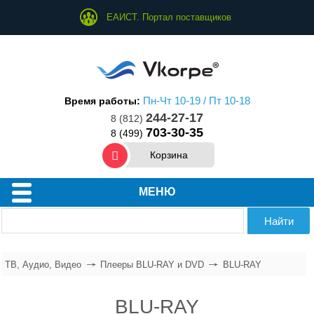
ЕАИСТ. Портал поставщиков
Пн-Чт 10-19 / Пт 10-18
Время работы:
244-27-17
8 (812)
703-30-35
8 (499)
Корзина
Телевизоры
МЕНЮ
Аксессуары для ТВ, Аудио, Видео
Аудио системы
Системы домашних кинотеатров
ТВ, Аудио, Видео
Плееры BLU-RAY и DVD
BLU-RAY
Системы и Компоненты Hi-Fi
BLU-RAY