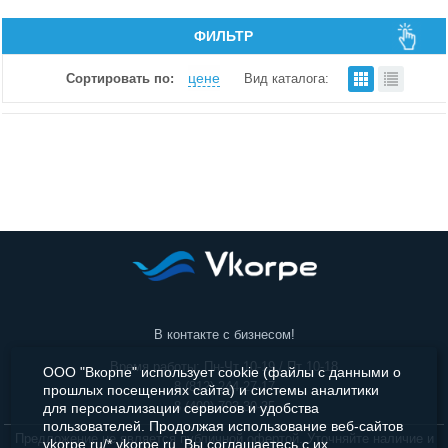
Медиаплееры и Смарт боксы
ФИЛЬТР
Игровые приставки
цене
Сортировать по:
Вид каталога:
Радиоприемники
Радиобудильники
Плееры BLU-RAY и DVD
Панели управленя
В контакте с бизнесом!
Время работы: Пн-Чт 10-19 / Пт 10-18
ООО "Вкорпе" использует cookie (файлы с данными о
8 (812) 244-27-17
прошлых посещениях сайта) и системы аналитики
8 (499) 703-30-35
для персонализации сервисов и удобства
пользователей. Продолжая использование веб-сайтов
Предложение не является публичной офертой. Уточняйте наличие и
vkorpe.ru/*.vkorpe.ru, Вы соглашаетесь с их