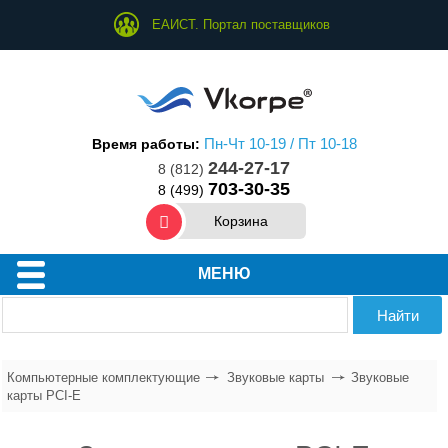
ЕАИСТ. Портал поставщиков
Пн-Чт 10-19 / Пт 10-18
Время работы:
244-27-17
8 (812)
703-30-35
8 (499)
Корзина
Процессоры
МЕНЮ
Материнские платы
Модули памяти
Компьютерные комплектующие
Звуковые карты
Звуковые
Жесткие диски и SSD
карты PCI-E
Системы охлаждения